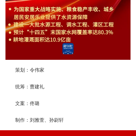
策划：令伟家
统筹：曹建礼
文案：佟璐
制作：刘雅萱、孙尉轩