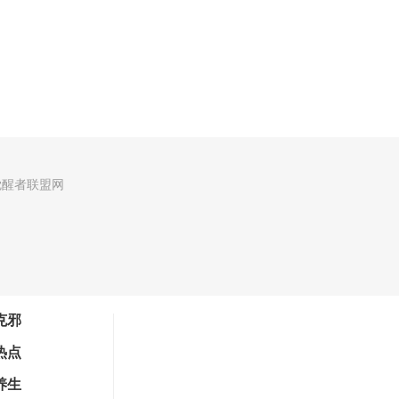
觉醒者联盟网
克邪
热点
养生