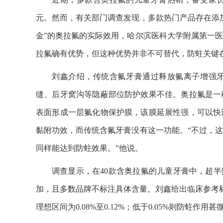
元。然而，有关部门调查发现，多款热门产品存在添
金”的奥拉氟的实际效用，哈尔滨医科大学附属第一
拉氟确有优势，但这种优势并非不可替代，防蛀关键
刘鑫介绍，传统含氟牙膏通过释放氟离子增强
缝、后牙窝沟等隐蔽部位防护效果不佳。奥拉氟是一
表面形成一层氟化物保护膜，该膜延展性强，可以快
黏附功效，而传统含氟牙膏没有这一功能。“不过，
同样能达到防蛀效果。”他说。
调查显示，在40款含奥拉氟的儿童牙膏中，超半
加，且多数品牌不标注具体含量。刘鑫给出临床参考标
理想区间为0.08%至0.12%；低于0.05%则防蛀作