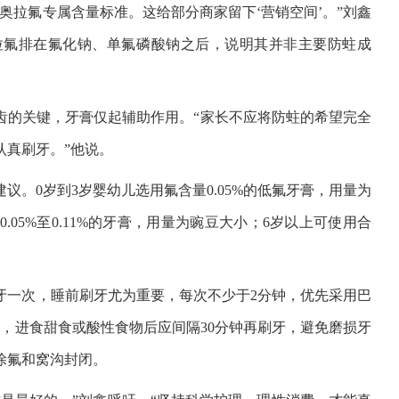
奥拉氟专属含量标准。这给部分商家留下‘营销空间’。”刘鑫
拉氟排在氟化钠、单氟磷酸钠之后，说明其并非主要防蛀成
齿的关键，牙膏仅起辅助作用。“家长不应将防蛀的希望完全
认真刷牙。”他说。
。0岁到3岁婴幼儿选用氟含量0.05%的低氟牙膏，用量为
05%至0.11%的牙膏，用量为豌豆大小；6岁以上可使用合
牙一次，睡前刷牙尤为重要，每次不少于2分钟，优先采用巴
，进食甜食或酸性食物后应间隔30分钟再刷牙，避免磨损牙
涂氟和窝沟封闭。