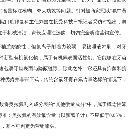
加含量标注模糊、夸大功效等问题。针对被商家冠以“氟中黄
医院口腔修复科主任刘鑫在接受科技日报记者采访时指出，奥
在于机械清洁，家长应理性选购，切勿完全听信营销宣传。
牙釉质耐酸性，但氟离子附着力较弱，易被唾液冲刷，对牙
种新型有机氟化物，属于有机氟表面活性剂。它能够在牙齿
速包裹牙齿表面与隐蔽缝隙。除此之外，它还具有抑菌和抗
这种优势并非碾压式，传统含氟牙膏在氟含量达标的情况下，
数将奥拉氟列入成分表的“其他微量成分”中，属于概念性添
准：奥拉氟的有效氟含量（以氟离子计）不应低于0.05%，
用甚微，基本可判定为营销噱头。