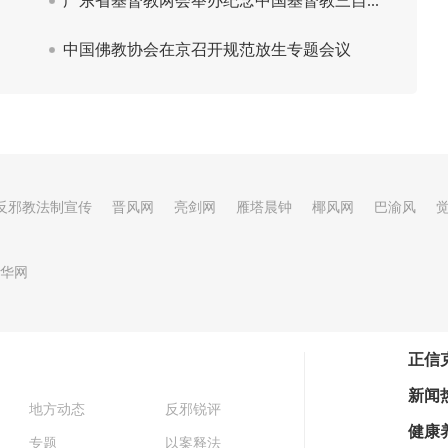
反邪教法制宣传
晋风网
亮剑网
雁塔晨钟
椰风网
巴渝风
华网
正信
新闻
地方动态
反邪锐评
健康
专题
以案释法