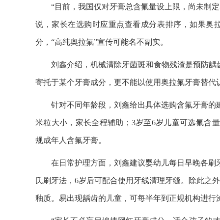
“目前，我国仅对牙膏总含氟量设上限，尚未制定
说，家长在选购时应重点查看成分表排序，如果奥
分，“高纯奥拉氟”宣传可能名不副实。
刘鑫介绍，机械清除牙菌斑和食物残渣是预防龋
寄托于某个牙膏成分，更不能以使用奥拉氟牙膏替代
针对不同年龄段，刘鑫给出具体选购含氟牙膏的建议
米粒大小，家长全程辅助；3岁至6岁儿童可选氟含量0.
规成年人含氟牙膏。
在日常护理方面，刘鑫建议婴幼儿每日早晚各刷
氏刷牙法，6岁后可配合使用牙线清理牙缝。除此之外
釉质。易出现龋齿的儿童，可每半年到正规机构进行