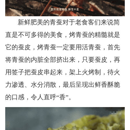
新鲜肥美的青蚕对于老食客们来说简
直是不可多得的美食，烤青蚕的精髓就是
它的蚕皮，烤青蚕一定要用活青蚕，首先
将青蚕的内脏全部挤出来，只要蚕皮，再
用签子把蚕皮串起来，架上火烤制，待火
力渗透、水分消散，最后呈现出鲜香酥脆
的口感，令人直呼“香”。