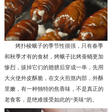
烤扑棱蛾子的季节性很强，只有春季
和秋季才有的食材，烤蛾子比烤蚕蛹更加
惨烈，拔掉它们的翅膀后穿成一串，先用
大火使外皮酥脆，在文火煎熬内部，外酥
里嫩，有一种独特的焦香味，不是真正的
老食客，是绝难接受如此的“美味”的。