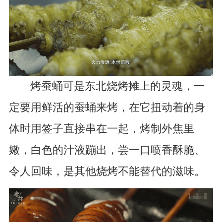
烤蚕蛹可是东北烧烤摊上的灵魂，一
定要用鲜活的蚕蛹来烤，在它扭动着的身
体时用签子直接串在一起，烤制外焦里
嫩，白色的汁液蹦出，尝一口喷香酥脆、
令人回味，是其他烧烤不能替代的滋味。