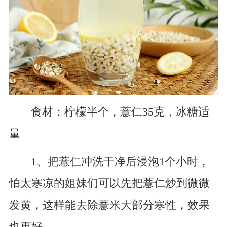
食材：柠檬半个，薏仁35克，冰糖适
量
1、把薏仁冲洗干净后浸泡1个小时，
怕太寒凉的姐妹们可以先把薏仁炒到微微
发黄，这样能去除薏米大部分寒性，效果
也更好。