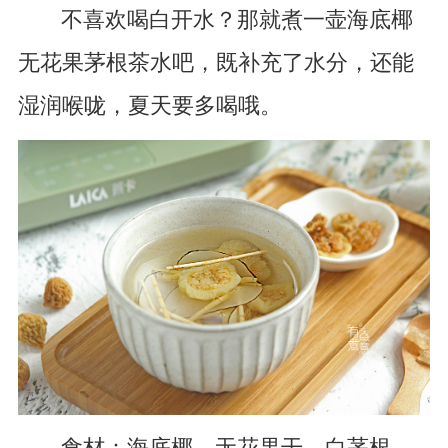
不喜欢喝白开水？那就煮一壶海底椰
无花果茅根茶水吧，既补充了水分，还能
湿润喉咙，夏天要多喝哦。
食材：海底椰、无花果干、白茅根、