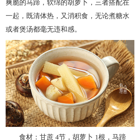
爽脆的马蹄，软绵的胡萝卜，三者搭配在
一起，既清体热，又消积食，无论煮糖水
或者煲汤都毫无违和感。
食材：甘蔗 4节，胡萝卜 1根，马蹄