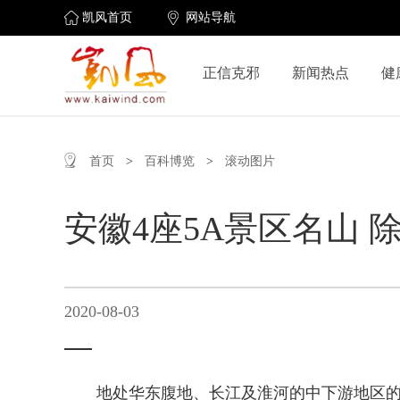
凯风首页
网站导航
正信克邪
新闻热点
健
首页
>
百科博览
>
滚动图片
安徽4座5A景区名山
2020-08-03
地处华东腹地、长江及淮河的中下游地区