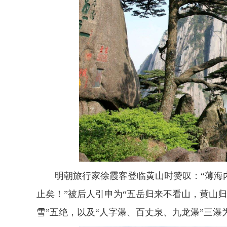
明朝旅行家徐霞客登临黄山时赞叹：“薄海
止矣！”被后人引申为“五岳归来不看山，黄山
雪”五绝，以及“人字瀑、百丈泉、九龙瀑”三瀑