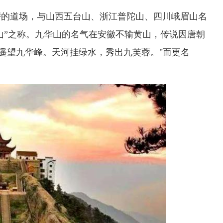
萨的道场，与山西五台山、浙江普陀山、四川峨眉山名
一山”之称。九华山的名气在安徽不输黄山，传说因唐朝
，遥望九华峰。天河挂绿水，秀出九芙蓉。"而更名