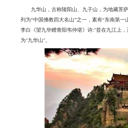
九华山，古称陵阳山、九子山，为地藏菩
列为“中国佛教四大名山”之一，素有“东南第
李白《望九华赠青阳韦仲堪》诗:"昔在九江上
为"九华山"。