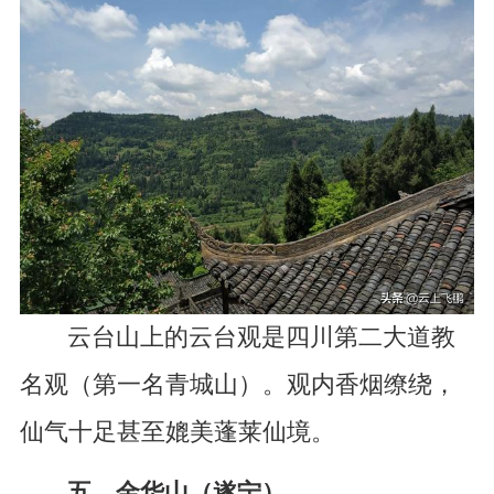
云台山上的云台观是四川第二大道教
名观（第一名青城山）。观内香烟缭绕，
仙气十足甚至媲美蓬莱仙境。
五、金华山（遂宁）