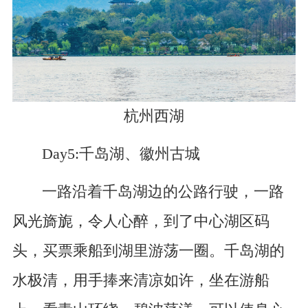
杭州西湖
Day5:千岛湖、徽州古城
一路沿着千岛湖边的公路行驶，一路
风光旖旎，令人心醉，到了中心湖区码
头，买票乘船到湖里游荡一圈。千岛湖的
水极清，用手捧来清凉如许，坐在游船