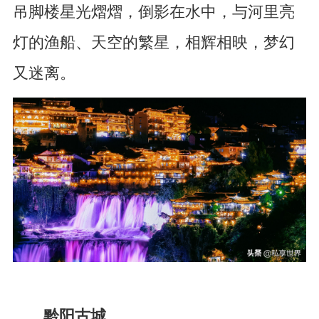
吊脚楼星光熠熠，倒影在水中，与河里亮
灯的渔船、天空的繁星，相辉相映，梦幻
又迷离。
黔阳古城