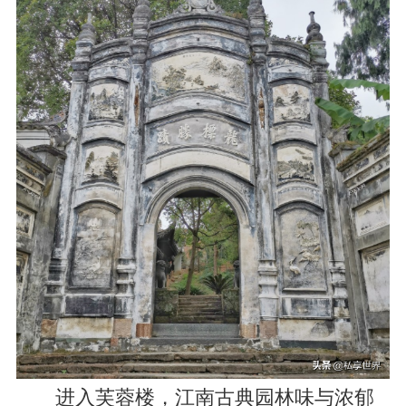
进入芙蓉楼，江南古典园林味与浓郁