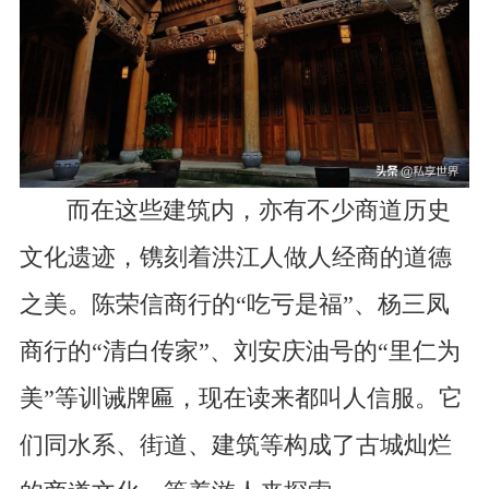
而在这些建筑内，亦有不少商道历史
文化遗迹，镌刻着洪江人做人经商的道德
之美。陈荣信商行的“吃亏是福”、杨三凤
商行的“清白传家”、刘安庆油号的“里仁为
美”等训诫牌匾，现在读来都叫人信服。它
们同水系、街道、建筑等构成了古城灿烂