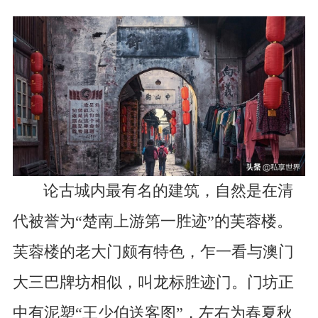
论古城内最有名的建筑，自然是在清
代被誉为“楚南上游第一胜迹”的芙蓉楼。
芙蓉楼的老大门颇有特色，乍一看与澳门
大三巴牌坊相似，叫龙标胜迹门。门坊正
中有泥塑“王少伯送客图”，左右为春夏秋