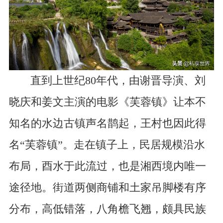
直到上世纪80年代，由谢晋导演、刘
晓庆和姜文主演的电影《芙蓉镇》让本不
知名的水边古镇声名鹊起，王村也因此得
名“芙蓉镇”。走在镇子上，民居规模沿水
布局，酉水于此流过，也是湘西境内唯一
途径地。街道两侧商铺和土家吊脚楼有序
分布，高低错落，八角檐飞翘，颇具民族