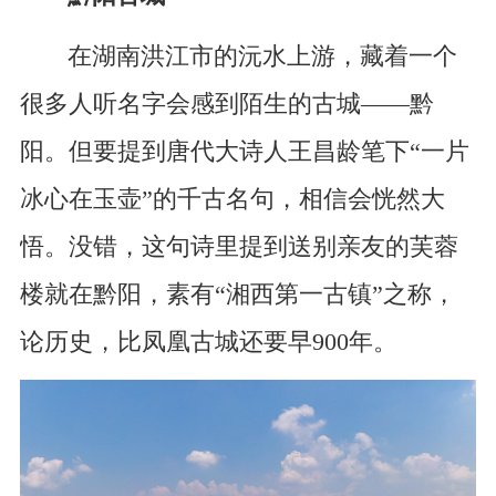
在湖南洪江市的沅水上游，藏着一个
很多人听名字会感到陌生的古城——黔
阳。但要提到唐代大诗人王昌龄笔下“一片
冰心在玉壶”的千古名句，相信会恍然大
悟。没错，这句诗里提到送别亲友的芙蓉
楼就在黔阳，素有“湘西第一古镇”之称，
论历史，比凤凰古城还要早900年。