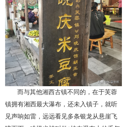
而与其他湘西古镇不同的，在于芙蓉
镇拥有湘西最大瀑布，还未入镇子，就听
见声响如雷，远远看见多条银龙从悬崖飞