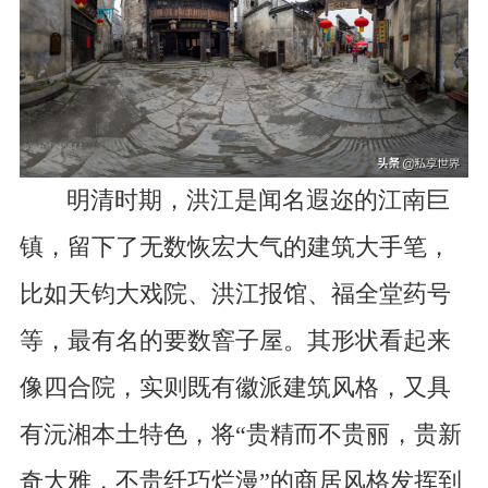
明清时期，洪江是闻名遐迩的江南巨
镇，留下了无数恢宏大气的建筑大手笔，
比如天钧大戏院、洪江报馆、福全堂药号
等，最有名的要数窨子屋。其形状看起来
像四合院，实则既有徽派建筑风格，又具
有沅湘本土特色，将“贵精而不贵丽，贵新
奇大雅，不贵纤巧烂漫”的商居风格发挥到