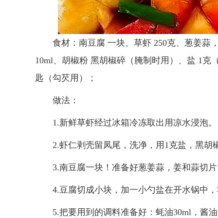
食材：南豆腐 一块、草虾 250克、葱姜蒜， 
10ml、胡椒粉 黑胡椒碎（腌制时用）、盐 1克
匙（勾芡用）；
做法：
1.新鲜草虾经过冰箱冷冻取出用凉水浸泡。
2.虾仁剥壳留凤尾，洗净，用1克盐，黑
3.南豆腐一块！准备好葱姜蒜，姜和蒜切
4.豆腐切成小块，加一小勺盐在开水锅中
5.把要用到的调料准备好：蚝油30ml，酱油1