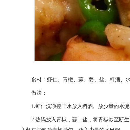
食材：虾仁、青椒、蒜、姜、盐、料酒、
做法：
1.虾仁洗净控干水放入料酒。放少量的水
2.热锅放入青椒，蒜，盐，将青椒炒至断生
入虾仁炒熟放青椒炒匀，放入少量的水出锅