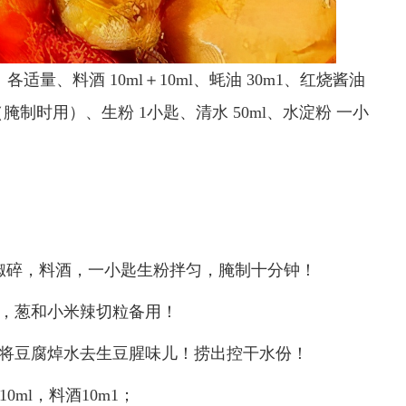
各适量、料酒 10ml＋10ml、蚝油 30m1、红烧酱油
（腌制时用）、生粉 1小匙、清水 50ml、水淀粉 一小
胡椒碎，料酒，一小匙生粉拌匀，腌制十分钟！
片，葱和小米辣切粒备用！
，将豆腐焯水去生豆腥味儿！捞出控干水份！
0ml，料酒10m1；