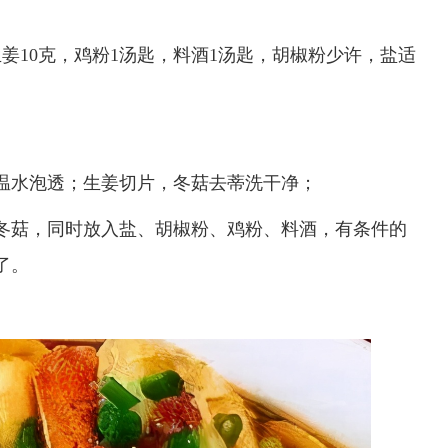
生姜10克，鸡粉1汤匙，料酒1汤匙，胡椒粉少许，盐适
温水泡透；生姜切片，冬菇去蒂洗干净；
冬菇，同时放入盐、胡椒粉、鸡粉、料酒，有条件的
了。