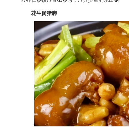
花生煲猪脚