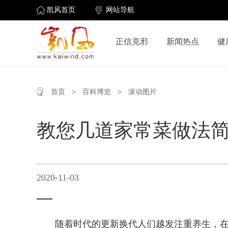
凯风首页
网站导航
正信克邪
新闻热点
健
首页
>
百科博览
>
滚动图片
教您几道家常菜做法简
2020-11-03
随着时代的更新换代人们越发注重养生，