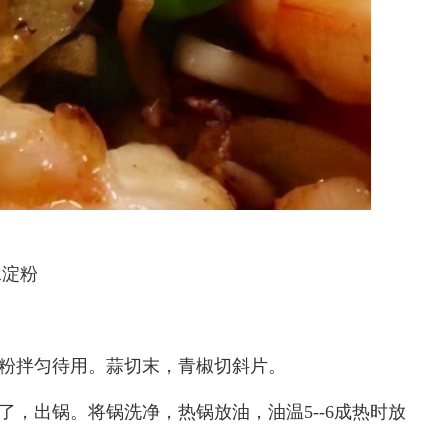
水淀粉
淀粉拌匀待用。蒜切末，青椒切斜片。
了，出锅。将锅洗净，热锅放油，油温5--6成热时放