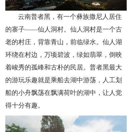
云南普者黑，有一个彝族撒尼人居住
的寨子——仙人洞村。仙人洞村是一个古
老的村庄，背靠青山，前临绿水。仙人湖
环绕在村边，万顷碧波，绿如翡翠，倒映
着峻秀的孤峰和古朴的民居。普者黑最大
的游玩乐趣就是乘船去湖中游荡，人工划
船的小舟飘荡在飘满荷叶的湖中，让人觉
得十分有趣。