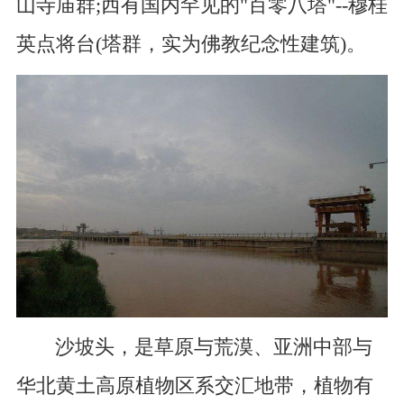
山寺庙群;西有国内罕见的"百零八塔"--穆桂
英点将台(塔群，实为佛教纪念性建筑)。
沙坡头，是草原与荒漠、亚洲中部与
华北黄土高原植物区系交汇地带，植物有