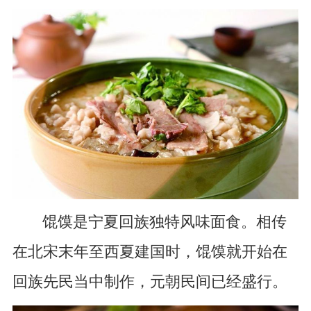
馄馍是宁夏回族独特风味面食。相传
在北宋末年至西夏建国时，馄馍就开始在
回族先民当中制作，元朝民间已经盛行。