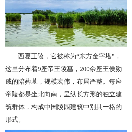
西夏王陵，它被称为“东方金字塔”，
这里分布着9座帝王陵墓，200余座王侯勋
戚的陪葬墓，规模宏伟，布局严整。每座
帝陵都是坐北向南，呈纵长方形的独立建
筑群体，构成中国陵园建筑中别具一格的
形式。