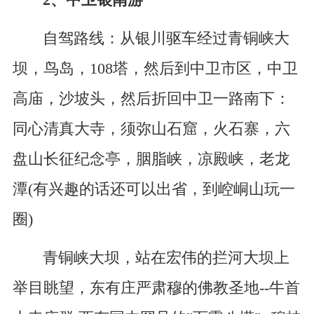
2、中卫银南游
自驾路线：从银川驱车经过青铜峡大
坝，鸟岛，108塔，然后到中卫市区，中卫
高庙，沙坡头，然后折回中卫一路南下：
同心清真大寺，须弥山石窟，火石寨，六
盘山长征纪念亭，胭脂峡，凉殿峡，老龙
潭(有兴趣的话还可以出省，到崆峒山玩一
圈)
青铜峡大坝，站在宏伟的拦河大坝上
举目眺望，东有庄严肃穆的佛教圣地--牛首