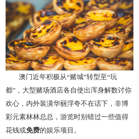
澳门近年积极从“赌城”转型至“玩
都”，大型赌场酒店各自使出浑身解数讨你
欢心，内外装潢华丽浮夸不在话下，非博
彩元素林林总总，游览时别错过一些值得
花钱或
免费
的娱乐项目。