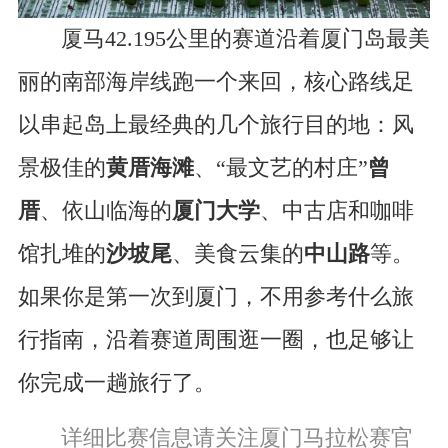
厦马42.195公里的赛道沿着厦门岛最美
丽的南部海岸线跑一个来回，核心路线足
以串起岛上最经典的几个旅行目的地：风
景极佳的
黄厝海滩
、“最文艺的村庄”
曾
厝
、依山临海的
厦门大学
、中古店和咖啡
馆扎堆的
沙坡尾
、美食云集的
中山路
等。
如果你是第一次到厦门，不用参考什么旅
行指南，沿着赛道周围逛一圈，也足够让
你完成一趟旅行了。
详细比赛信息请关注厦门马拉松赛官