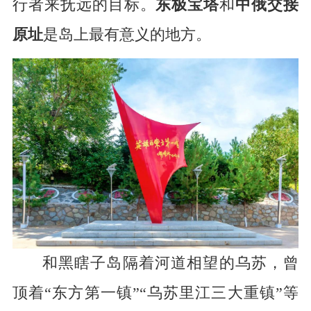
行者来抚远的目标。
东极宝塔
和
中俄交接
原址
是岛上最有意义的地方。
和黑瞎子岛隔着河道相望的乌苏，曾
顶着“东方第一镇”“乌苏里江三大重镇”等