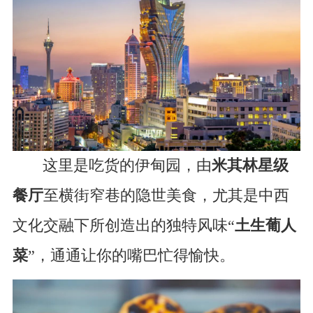
这里是吃货的伊甸园，由
米其林星级
餐厅
至横街窄巷的隐世美食，尤其是中西
文化交融下所创造出的独特风味“
土生葡人
菜
”，通通让你的嘴巴忙得愉快。