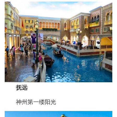
抚远
神州第一缕阳光