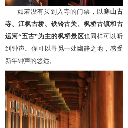
如若没有买到入寺的门票，以
寒山古
寺、江枫古桥、
铁铃
古关、枫桥古镇和古
运河“五古”为主的枫桥景区
也同样可以听
到钟声。你可以寻觅一处幽静之地，感受
新年钟声的悠远。