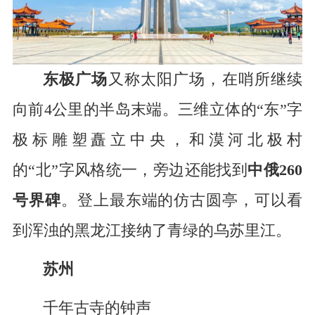
东极广场
又称太阳广场，在哨所继续
向前4公里的半岛末端。三维立体的“东”字
极标雕塑矗立中央，和漠河北极村
的“北”字风格统一，旁边还能找到
中俄260
号界碑
。登上最东端的仿古圆亭，可以看
到浑浊的黑龙江接纳了青绿的乌苏里江。
苏州
千年古寺的钟声