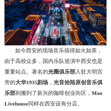
如今西安的现场音乐搞得如火如荼，
由于高校众多，国内乐队巡演中西安也是
重要站点。著名的
光圈俱乐部
入驻大明宫
旁的
大华1935剧场
，
光音拾陆原创音乐俱
乐部
则搬到了新兴的咖啡创业街区，
Mao
Livehouse
同样在西安设有分店。