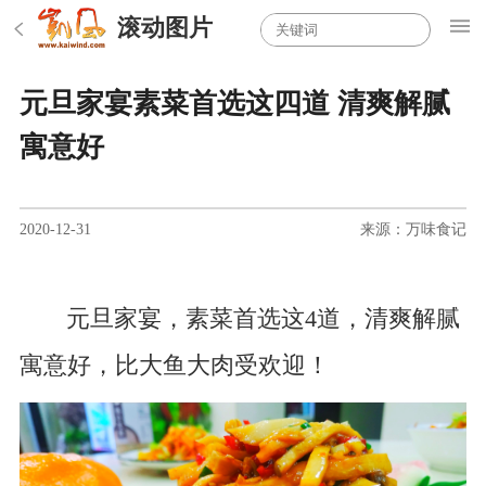
滚动图片
元旦家宴素菜首选这四道 清爽解腻
寓意好
2020-12-31
来源：万味食记
元旦家宴，素菜首选这4道，清爽解腻
寓意好，比大鱼大肉受欢迎！