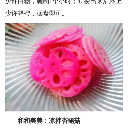
少许白糖，腌制1个小时；4. 捞出来后淋上
少许蜂蜜，摆盘即可。
和和美美：凉拌杏鲍菇