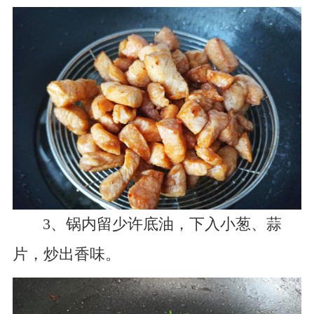
3、锅内留少许底油，下入小葱、蒜
片，炒出香味。