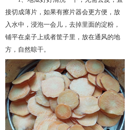
接切成薄片，如果有擦片器会更方便，放
入水中，浸泡一会儿，去掉里面的淀粉，
铺平在桌子上或者筐子里，放在通风的地
方，自然晾干。