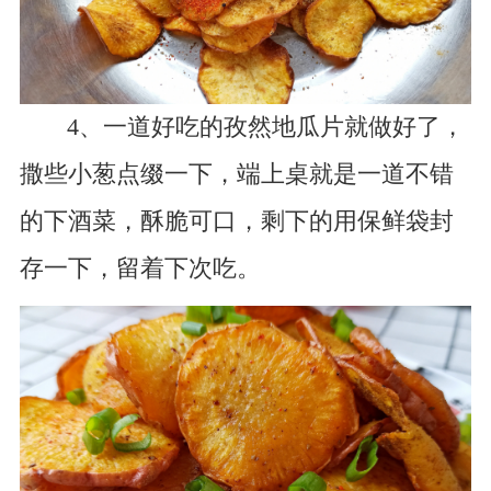
4、一道好吃的孜然地瓜片就做好了，
撒些小葱点缀一下，端上桌就是一道不错
的下酒菜，酥脆可口，剩下的用保鲜袋封
存一下，留着下次吃。