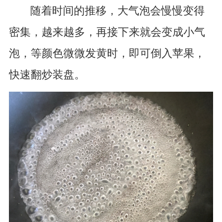
随着时间的推移，大气泡会慢慢变得
密集，越来越多，再接下来就会变成小气
泡，等颜色微微发黄时，即可倒入苹果，
快速翻炒装盘。