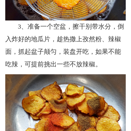
3、准备一个空盆，擦干别带水分，倒
入炸好的地瓜片，趁热撒上孜然粉、辣椒
面，抓起盆子颠匀，装盘开吃，如果不能
吃辣，可提前挑出一些不放辣椒。