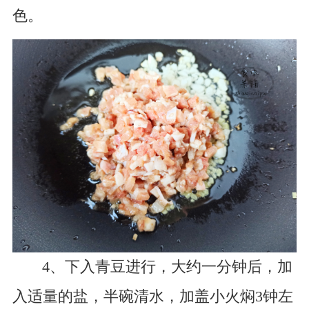
色。
4、下入青豆进行，大约一分钟后，加
入适量的盐，半碗清水，加盖小火焖3钟左