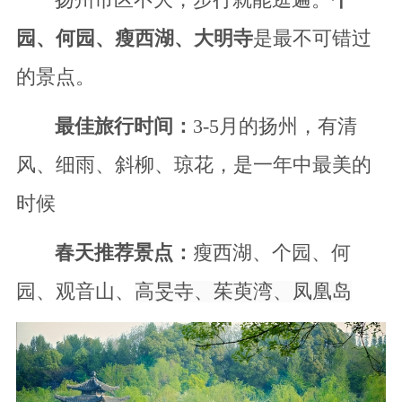
扬州市区不大，步行就能逛遍。
个
园、何园、瘦西湖、大明寺
是最不可错过
的景点。
最佳旅行时间：
3-5月的扬州，有清
风、细雨、斜柳、琼花，是一年中最美的
时候
春天推荐景点：
瘦西湖、个园、何
园、观音山、
高旻寺、茱萸湾、凤凰岛