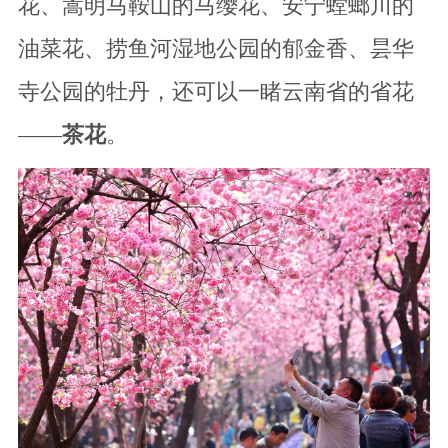
花、嵩明马鞍山的马缨花、安宁螳螂川的
油菜花、捞鱼河湿地公园的郁金香、昙华
寺公园的牡丹，还可以一睹云南省的省花
——
茶花
。