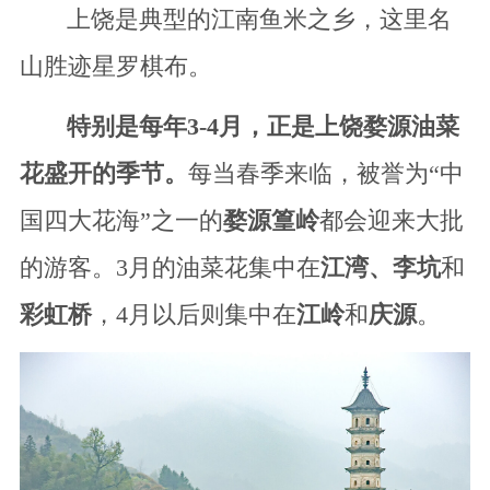
上饶是典型的江南鱼米之乡，这里名
山胜迹星罗棋布。
特别是每年3-4月，正是上饶婺源油菜
花盛开的季节。
每当春季来临，被誉为“中
国四大花海”之一的
婺源篁岭
都会迎来大批
的游客。3月的油菜花集中在
江湾、李坑
和
彩虹桥
，4月以后则集中在
江岭
和
庆源
。