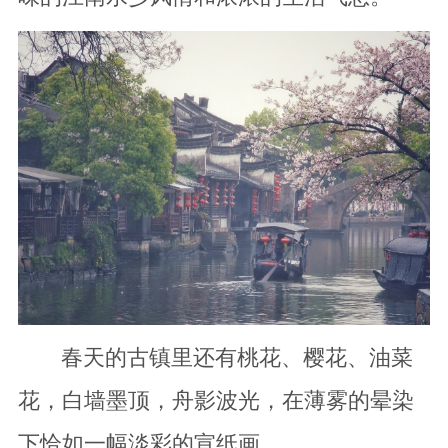
春天的古镇里还有桃花、樱花、油菜
花，白墙墨顶，舟影波光，在薄雾的晕染
下恰如一幅淡彩的宣纸画。