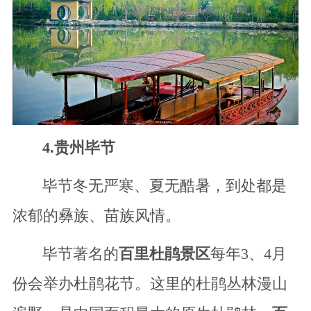
4.贵州毕节
毕节冬无严寒、夏无酷暑，到处都是
浓郁的彝族、苗族风情。
毕节著名的
百里杜鹃景区
每年3、4月
份会举办杜鹃花节。这里的杜鹃丛林漫山