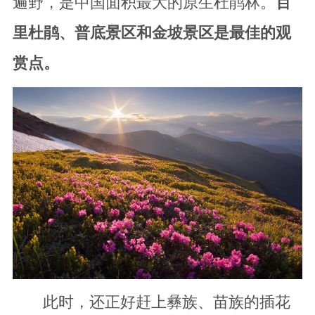
遍野，是中国面积最大的原生杜鹃林。
百
里杜鹃、普底景区和金坡景区是最佳的观
赏点。
此时，还正好赶上彝族、苗族的插花