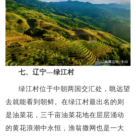
七、辽宁—绿江村
绿江村位于中朝两国交汇处，眺远望
去就能看到朝鲜。在绿江村最出名的则
是油菜花，三千亩油菜花地在层层涌动
的黄花浪潮中永恒，渔翁撒网也是一大