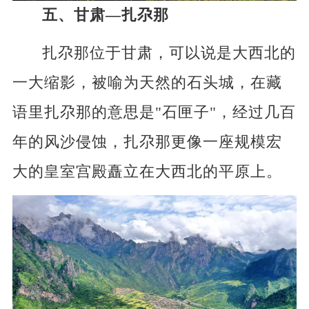
五、甘肃—扎尕那
扎尕那位于甘肃，可以说是大西北的
一大缩影，被喻为天然的石头城，在藏
语里扎尕那的意思是"石匣子"，经过几百
年的风沙侵蚀，扎尕那更像一座规模宏
大的皇室宫殿矗立在大西北的平原上。