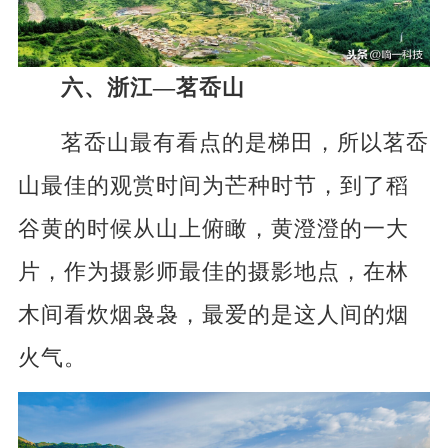
六、浙江—茗岙山
茗岙山最有看点的是梯田，所以茗岙
山最佳的观赏时间为芒种时节，到了稻
谷黄的时候从山上俯瞰，黄澄澄的一大
片，作为摄影师最佳的摄影地点，在林
木间看炊烟袅袅，最爱的是这人间的烟
火气。