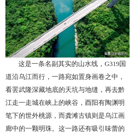
这是一条名副其实的山水线，G319国
道沿乌江而行，一路宛如置身画卷之中，
看罢武隆深藏地底的天坑与地缝，再去黔
江走一走城在峡上的峡谷，酉阳有陶渊明
笔下的世外桃源，而龚滩古镇则是乌江画
廊中的一颗明珠。这一路还有吸引味蕾的