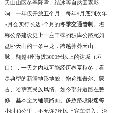
天山山区冬季降雪、结冰等自然因素影
响，一年仅开放五个月，每年9月底到次年
5月会实行长达7个月的
冬季交通管制
。堪
称公路建设史上一座丰碑的独库公路宛如
盘卧天山的一条巨龙，跨越莽莽天山山
脉，翻越4座海拔3000米以上的达坂（垭
口），一天之内就可能经历春夏秋冬，看
尽典型的新疆地形地貌，饱览维吾尔、蒙
古、哈萨克民族风情。如今部分道路在整
修，基本全为铺装路面。多数路段限速每
小时40公里，不允许7座以上客车进入。沿