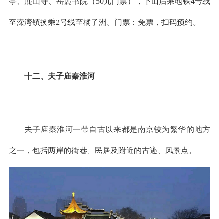
亭、麓山寺、岳麓书院（50元门票），下山后乘地铁4号线
至溁湾镇换乘2号线至橘子洲。门票：免票，扫码预约。
十二、夫子庙秦淮河
夫子庙秦淮河一带自古以来都是南京较为繁华的地方
之一，包括两岸的街巷、民居及附近的古迹、风景点。