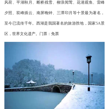
风荷、平湖秋月、断桥残雪、柳浪闻莺、花港观鱼、雷峰
夕照、双峰插云、南屏晚钟、三潭印月等十景最为著名，
至今已流传千年。西湖是我国著名的旅游胜地，国家5A景
区，世界文化遗产。门票：免票