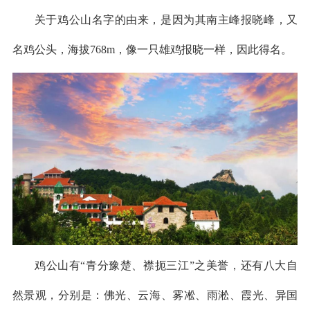
关于鸡公山名字的由来，是因为其南主峰报晓峰，又
名鸡公头，海拔768m，像一只雄鸡报晓一样，因此得名。
鸡公山有“青分豫楚、襟扼三江”之美誉，还有八大自
然景观，分别是：佛光、云海、雾凇、雨淞、霞光、异国