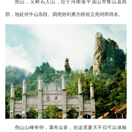
尧山，又称石人山，位于河南省平顶山市鲁山县西
部，地处伏牛山东段。因尧孙刘累为祭祖立尧祠而得名。
尧山山峰奇特，瀑布众多，在这里夏天不仅可以体验