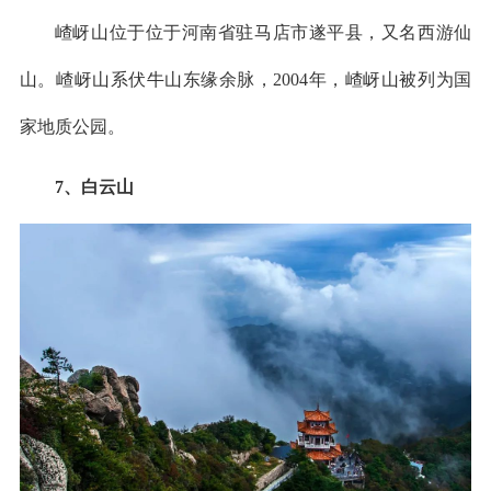
嵖岈山位于位于河南省驻马店市遂平县，又名西游仙
山。嵖岈山系伏牛山东缘余脉，2004年，嵖岈山被列为国
家地质公园。
7、白云山