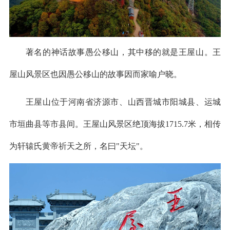
著名的神话故事愚公移山，其中移的就是王屋山。王
屋山风景区也因愚公移山的故事因而家喻户晓。
王屋山位于河南省济源市、山西晋城市阳城县、运城
市垣曲县等市县间。王屋山风景区绝顶海拔1715.7米，相传
为轩辕氏黄帝祈天之所，名曰"天坛"。