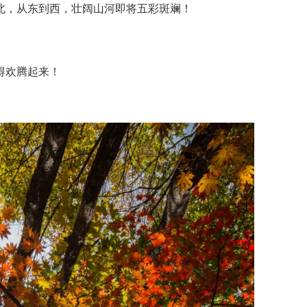
北，从东到西，壮阔山河即将五彩斑斓！
得欢腾起来！