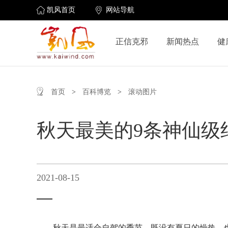
凯风首页
网站导航
正信克邪
新闻热点
健
首页
>
百科博览
>
滚动图片
秋天最美的9条神仙级
2021-08-15
秋天是最适合自驾的季节，既没有夏日的燥热，