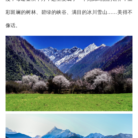
彩斑斓的树林、碧绿的峡谷、满目的冰川雪山……美得不
像话。