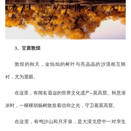
3、甘肃敦煌
敦煌的秋天，金灿灿的树叶与亮晶晶的沙漠相互映
衬，尤为显眼。
在这里，有闻名遐迩的世界文化遗产--莫高窟。秋意渐
浓时，一棵棵胡杨树散发着信仰之光，守卫着莫高窟。
在这里，有鸣沙山和月牙泉，是大漠戈壁中一对孪生