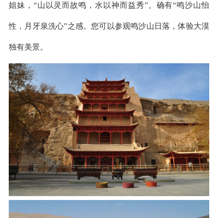
姐妹，“山以灵而故鸣，水以神而益秀”。确有“鸣沙山怡
性，月牙泉洗心”之感。您可以参观鸣沙山日落，体验大漠
独有美景。