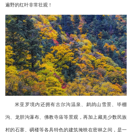
遍野的红叶非常壮观！
米亚罗境内还拥有古尔沟温泉、鹧鸪山雪景、毕棚
沟、龙胆沟瀑布、佛教寺庙等景观，再加上藏羌少数民族
村的石寨、碉楼等各具特色的建筑掩映在密林之间，是一