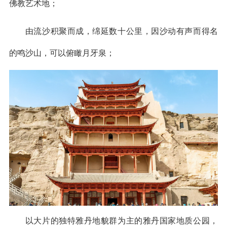
佛教艺术地；
由流沙积聚而成，绵延数十公里，因沙动有声而得名
的鸣沙山，可以俯瞰月牙泉；
以大片的独特雅丹地貌群为主的雅丹国家地质公园，