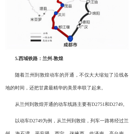
5.西域铁路：兰州-敦煌
随着兰州到敦煌动车的开通，不仅大大缩短了沿线各
地的时间，还把甘肃最精华的美景串联了起来。
从兰州到敦煌开通的动车线路主要有D2751和D2749。
以动车D2749为例，从兰州到敦煌，列车一路将经过兰
州—海石湾—平安驿—西宁—张掖西—临泽南—高台南—