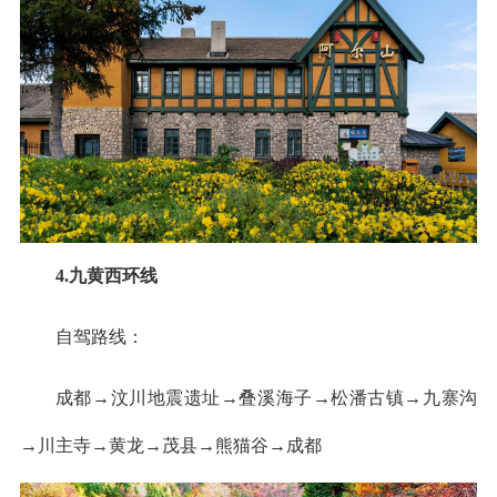
4.九黄西环线
自驾路线：
成都→汶川地震遗址→叠溪海子→松潘古镇→九寨沟
→川主寺→黄龙→茂县→熊猫谷→成都