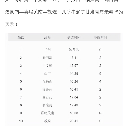
酒泉南—嘉峪关南—敦煌，几乎串起了甘肃青海最精华的
美景！