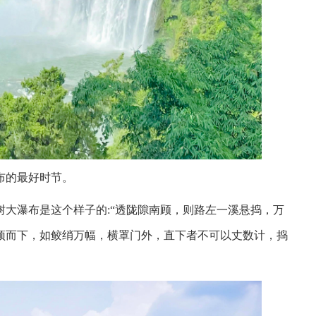
布的最好时节。
大瀑布是这个样子的:“透陇隙南顾，则路左一溪悬捣，万
顶而下，如鲛绡万幅，横罩门外，直下者不可以丈数计，捣