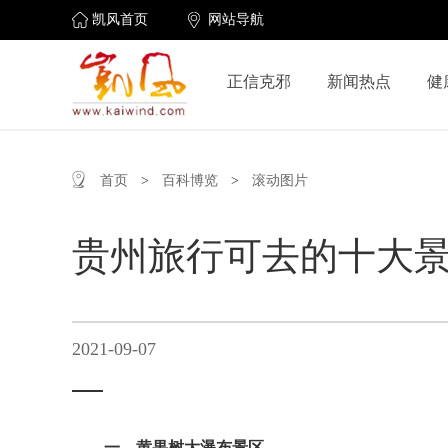
凯风首页
网站导航
正信克邪
新闻热点
健
首页
>
百科博览
>
滚动图片
贵州旅行可去的十大景
2021-09-07
一、黄果树大瀑布景区