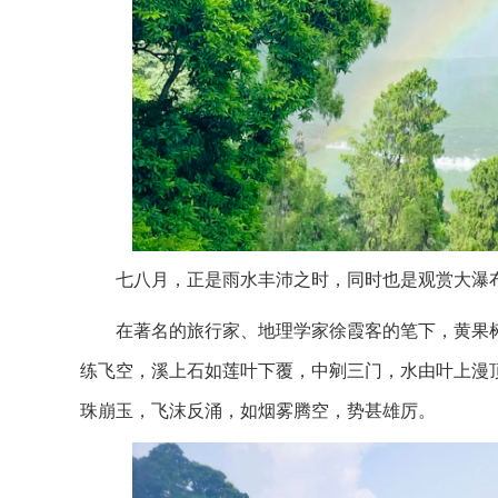
七八月，正是雨水丰沛之时，同时也是观赏大瀑
在著名的旅行家、地理学家徐霞客的笔下，黄果树
练飞空，溪上石如莲叶下覆，中剜三门，水由叶上漫
珠崩玉，飞沫反涌，如烟雾腾空，势甚雄厉。