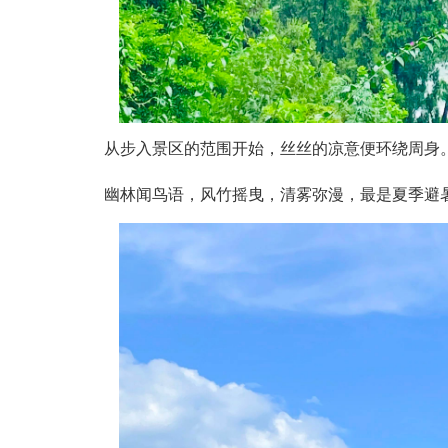
从步入景区的范围开始，丝丝的凉意便环绕周身
幽林闻鸟语，风竹摇曳，清雾弥漫，最是夏季避