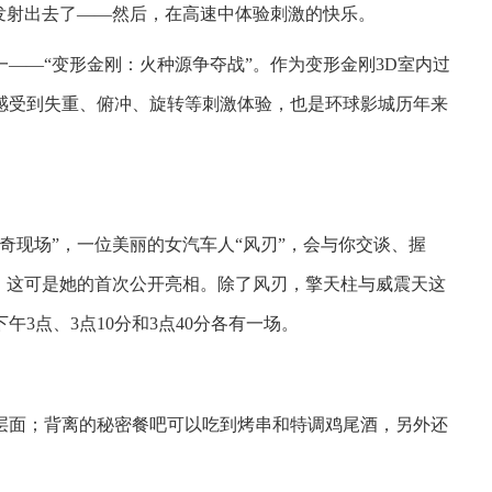
发射出去了——然后，在高速中体验刺激的快乐。
——“变形金刚：火种源争夺战”。作为变形金刚3D室内过
感受到失重、俯冲、旋转等刺激体验，也是环球影城历年来
奇现场”，一位美丽的女汽车人“风刃”，会与你交谈、握
，这可是她的首次公开亮相。除了风刃，擎天柱与威震天这
3点、3点10分和3点40分各有一场。
层面；背离的秘密餐吧可以吃到烤串和特调鸡尾酒，另外还