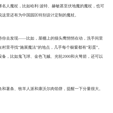
择名人魔杖，比如哈利·波特、赫敏甚至伏地魔的魔杖，也可
说这里还有为中国园区特别设计定制的魔杖。
待你去发现——比如，屋棚上的猫头鹰悄悄在动，洗手间里
村里寻找“施展魔法”的地点，几乎每个橱窗都有“彩蛋”。
备，比如鬼飞球、金色飞贼、光轮2000和火弩箭，还可以
鱼和薯条、牧羊人派和康沃尔肉馅饼，提醒一下分量很大。