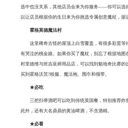
选中也没关系，其他店员会来为你服务——你可以选
以让店员根据你的生日来为你挑选专属创意魔杖，据
霍格莫德魔法村
这里稀奇古怪的屋顶上白雪覆盖，有很多彩蛋等
有哭泣的桃金娘。如果你买了魔杖，别忘了根据地图在
村里德维与班吉巫师用品店，可以找到魁地奇比赛的设
买到霍格沃茨?校服、魔法袍、围巾和领带。
★必吃
三把扫帚酒吧可以吃到传统英国餐，特别推荐炸
此外，还有大名鼎鼎的黄油啤酒，不含酒精。
★必看