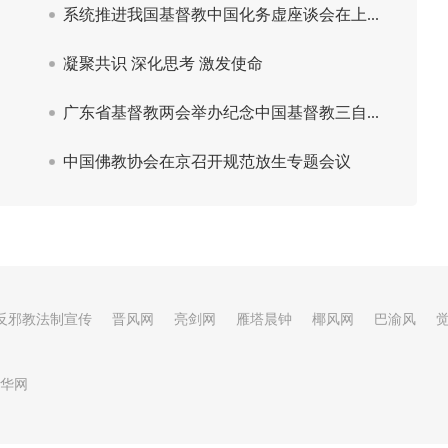
反邪教法制宣传
晋风网
亮剑网
雁塔晨钟
椰风网
巴渝风
华网