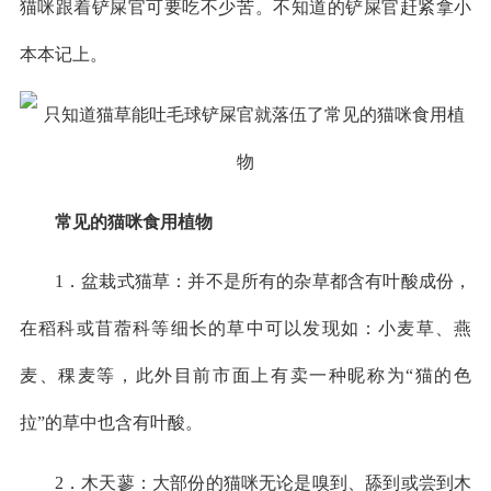
猫咪跟着铲屎官可要吃不少苦。不知道的铲屎官赶紧拿小
本本记上。
常见的猫咪食用植物
1．盆栽式猫草：并不是所有的杂草都含有叶酸成份，
在稻科或苜蓿科等细长的草中可以发现如：小麦草、燕
麦、稞麦等，此外目前市面上有卖一种昵称为“猫的色
拉”的草中也含有叶酸。
2．木天蓼：大部份的猫咪无论是嗅到、舔到或尝到木