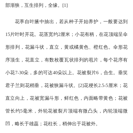
部渐狭，互生排列，全缘。[1]
花葶自叶腋中抽出，若从种子开始养护，一般要达到
15片叶时开花。花茎宽约2厘米；小花有柄，在花顶端呈伞
形排列，花漏斗状，直立，黄或橘黄色、橙红色。伞形花
序顶生，花直立，有数枚覆瓦状排列的苞片，每个花序有
小花7-30朵，多的可达40朵以上。花被裂片6，合生。垂笑
君子兰则花稍垂，花被狭漏斗状。[2]花梗长2.5-5厘米；花
直立向上，花被宽漏斗形，鲜红色，内面略带黄色；花被
管长约5毫米，外轮花被裂片顶端有微凸头，内轮顶端微
凹，略长于雄蕊；花柱长，稍伸出于花被外。