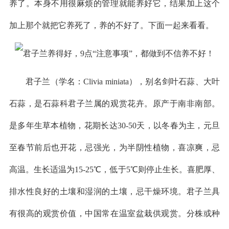
养了。本身不用很麻烦的管理就能养好它，结果加上这个
加上那个就把它养死了，养的不好了。下面一起来看看。
君子兰（学名：Clivia miniata），别名剑叶石蒜、大叶
石蒜，是石蒜科君子兰属的观赏花卉。原产于南非南部。
是多年生草本植物，花期长达30-50天，以冬春为主，元旦
至春节前后也开花，忌强光，为半阴性植物，喜凉爽，忌
高温。生长适温为15-25℃，低于5℃则停止生长。喜肥厚、
排水性良好的土壤和湿润的土壤，忌干燥环境。君子兰具
有很高的观赏价值，中国常在温室盆栽供观赏。分株或种