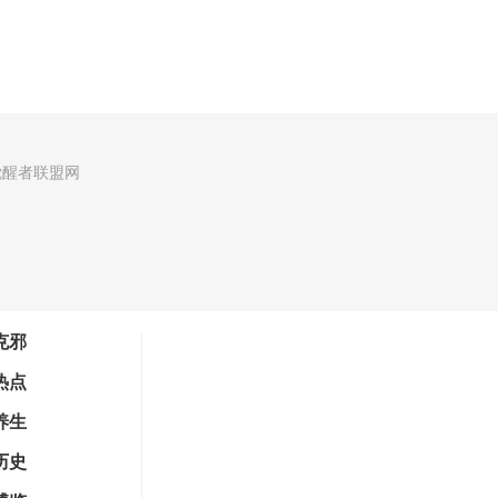
觉醒者联盟网
克邪
热点
养生
历史