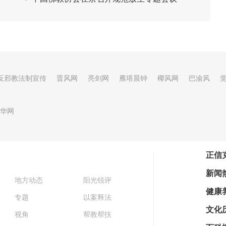
反邪教法制宣传
晋风网
亮剑网
雁塔晨钟
椰风网
巴渝风
华网
正信
新闻
地方动态
阳光锐评
健康
专题
以案释法
文化
视角
帮教帮扶