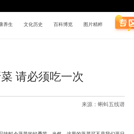
康养生
文化历史
百科博览
图片精粹
菜 请必须吃一次
来源：蝌蚪五线谱
品味时令蔬菜的好季节。当然，这里的蔬菜可不是我们平日