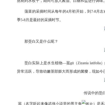
熬制到水收干，期间可放入酱油、白糖和盐进行调味
蒲菜的采摘时间从每年的4月初开始，到7-8月
季5-8月是最好的采摘时节。
那茭白又是什么呢？
茭白实际上是水生植物—菰gū（Zizania latifol
异常活跃，导致幼嫩茎部膨大而形成的菌瘿，现如今
传说中的茭
菰（名字听起来像武侠小说里的男主角
）是禾