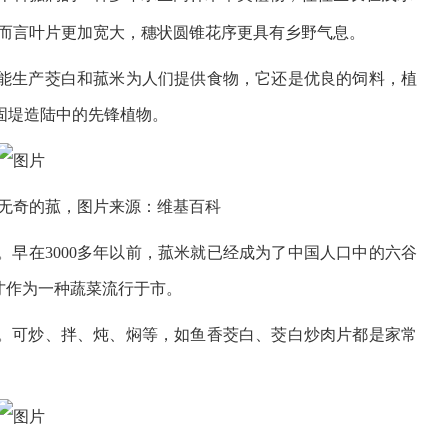
而言叶片更加宽大，穗状圆锥花序更具有乡野气息。
能生产茭白和菰米为人们提供食物，它还是优良的饲料，植
固堤造陆中的先锋植物。
无奇的菰，图片来源：维基百科
早在3000多年以前，菰米就已经成为了中国人口中的六谷
才作为一种蔬菜流行于市。
。可炒、拌、炖、焖等，如鱼香茭白、茭白炒肉片都是家常