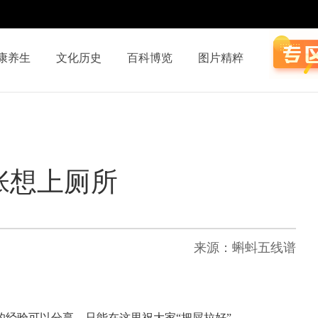
康养生
文化历史
百科博览
图片精粹
张想上厕所
来源：蝌蚪五线谱
经验可以分享，只能在这里祝大家“把屎拉好”。