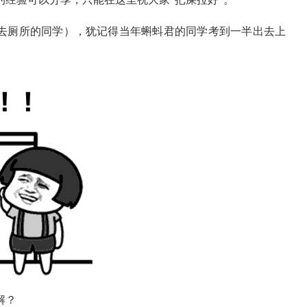
想去厕所的同学），犹记得当年蝌蚪君的同学考到一半出去上
解？