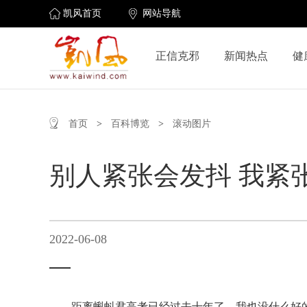
凯风首页
网站导航
正信克邪
新闻热点
健
首页
>
百科博览
>
滚动图片
别人紧张会发抖 我紧
2022-06-08
距离蝌蚪君高考已经过去十年了，我也没什么好的