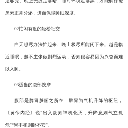
足够亮、晚上光线足够暗、睡时环境足够黑，才能确保褪
黑素正常分泌，进而保障睡眠深度。
02忙闲有度的轻松社交
白天想尽办法忙起来、晚上极尽所能闲下来。越是临
近睡眠，越不主张做剧烈运动，否则很容易因为兴奋而难
以入睡。
03适当的腹部按摩
腹部是脾胃脏腑之所在，脾胃为气机升降的枢纽，
《黄帝内经》说“出入废则神机化灭，升降息则气立孤
危”“胃不和则卧不安”。