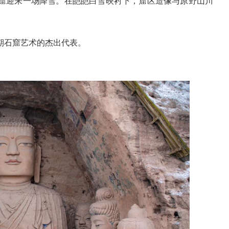
迎来一场降雪。在皑皑白雪映衬下，窟区造像与原野山川
期石窟艺术的杰出代表。