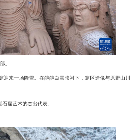
部。
迎来一场降雪。在皑皑白雪映衬下，窟区造像与原野山川
期石窟艺术的杰出代表。