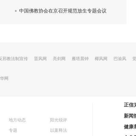
反邪教法制宣传
晋风网
亮剑网
雁塔晨钟
椰风网
巴渝风
华网
正信
新闻
地方动态
阳光锐评
健康
专题
以案释法