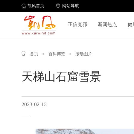
凯风首页
网站导航
正信克邪
新闻热点
健
首页
>
百科博览
>
滚动图片
天梯山石窟雪景
2023-02-13