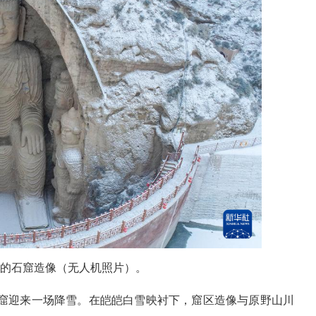
的石窟造像（无人机照片）。
迎来一场降雪。在皑皑白雪映衬下，窟区造像与原野山川