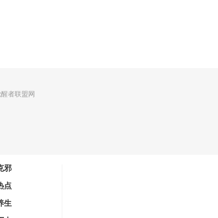
觉醒者联盟网
克邪
热点
养生