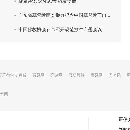
反邪教法制宣传
晋风网
亮剑网
雁塔晨钟
椰风网
巴渝风
华网
正信
新闻