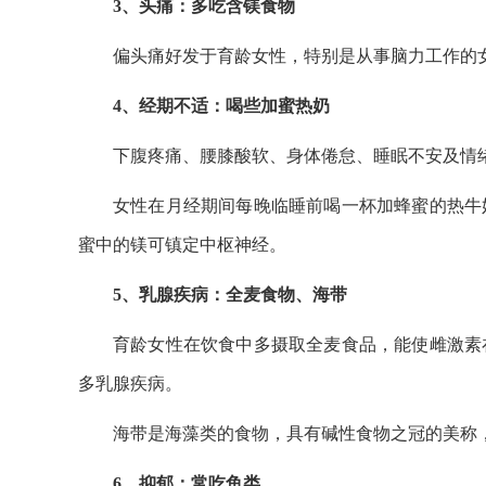
3、头痛：多吃含镁食物
偏头痛好发于育龄女性，特别是从事脑力工作的
4、经期不适：喝些加蜜热奶
下腹疼痛、腰膝酸软、身体倦怠、睡眠不安及情
女性在月经期间每晚临睡前喝一杯加蜂蜜的热牛
蜜中的镁可镇定中枢神经。
5、乳腺疾病：全麦食物、海带
育龄女性在饮食中多摄取全麦食品，能使雌激素
多乳腺疾病。
海带是海藻类的食物，具有碱性食物之冠的美称
6、抑郁：常吃鱼类