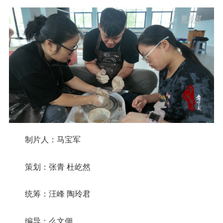
制片人：马宝军
策划：张青 杜屹然
统筹：汪峰 陶玲君
编导：么文倜