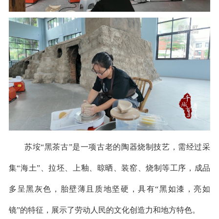
苏垵“黑茶古”是一项古老的陶器烧制技艺，需经过采
集“海土”、拉坯、上釉、晾晒、装窑、烧制等工序，成品
多呈黑灰色，胎壁薄且质地坚硬，具有“黑如漆，亮如
镜”的特征，展示了劳动人民的文化创造力和地方特色。