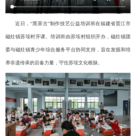
近日，“黑茶古”制作技艺公益培训班在福建省晋江市
磁灶镇苏垵村开课。培训班由苏垵村组织开办，磁灶镇团
委与磁灶镇青少年综合服务平台协同支持，旨在发掘和培
养非遗传承的后备力量，守住苏垵文化根脉。