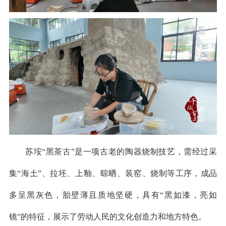
苏垵“黑茶古”是一项古老的陶器烧制技艺，需经过采
集“海土”、拉坯、上釉、晾晒、装窑、烧制等工序，成品
多呈黑灰色，胎壁薄且质地坚硬，具有“黑如漆，亮如
镜”的特征，展示了劳动人民的文化创造力和地方特色。