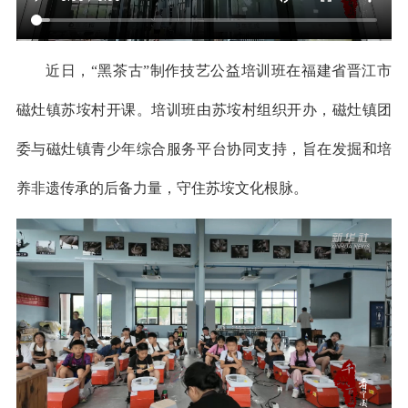
近日，“黑茶古”制作技艺公益培训班在福建省晋江市
磁灶镇苏垵村开课。培训班由苏垵村组织开办，磁灶镇团
委与磁灶镇青少年综合服务平台协同支持，旨在发掘和培
养非遗传承的后备力量，守住苏垵文化根脉。