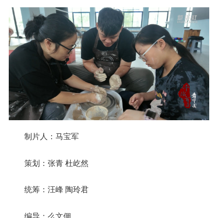
制片人：马宝军
策划：张青 杜屹然
统筹：汪峰 陶玲君
编导：么文倜