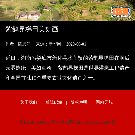
1
/
5
紫鹊界梯田美如画
作者：陈思汗
来源：新华网
2020-06-01
近日，湖南省娄底市新化县水车镇的紫鹊界梯田在雨后
云雾缭绕、美如画卷。 紫鹊界梯田是世界灌溉工程遗产
和全国首批19个重要农业文化遗产之一。
关于我们
|
编辑邮箱
|
版权声明
|
网站导航
|
京ICP备19001086号-1
京公网安备11010802028087号