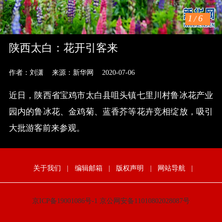
1
/
6
陕西太白：花开引客来
作者：刘潇
来源：新华网
2020-07-06
近日，陕西省宝鸡市太白县咀头镇七里川村鲁冰花产业
园内的鲁冰花、金鸡菊、蓝香芥等花卉竞相绽放，吸引
大批游客前来参观。
关于我们
|
编辑邮箱
|
版权声明
|
网站导航
|
京ICP备19001086号-1
京公网安备11010802028087号