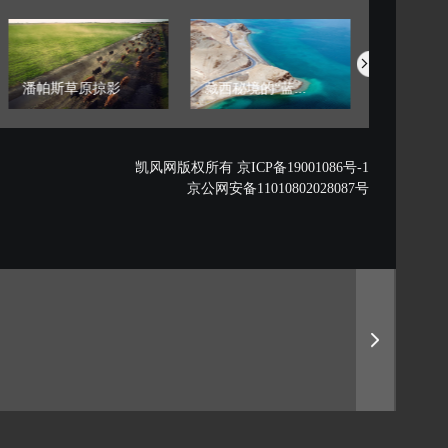
潘帕斯草原掠影
藏西秘境的“蓝...
中国航空明
凯风网版权所有 京ICP备19001086号-1
京公网安备11010802028087号