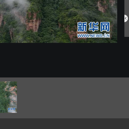
网住夏日氛围 ...
游泳世锦赛：花...
1
/2