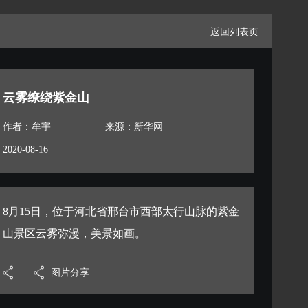
返回列表页
云雾缭绕紫金山
作者：牟宇
来源：新华网
2020-08-16
8月15日，位于河北省邢台市西部太行山脉的紫金
山景区云雾弥漫，美景如画。
图片分享