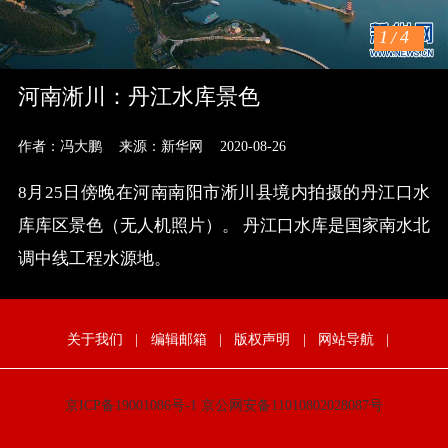
1
/
4
河南淅川：丹江水库景色
作者：冯大鹏
来源：新华网
2020-08-26
8月25日傍晚在河南南阳市淅川县境内拍摄的丹江口水
库库区景色（无人机照片）。 丹江口水库是国家南水北
调中线工程水源地。
关于我们
|
编辑邮箱
|
版权声明
|
网站导航
|
京ICP备19001086号-1
京公网安备11010802028087号