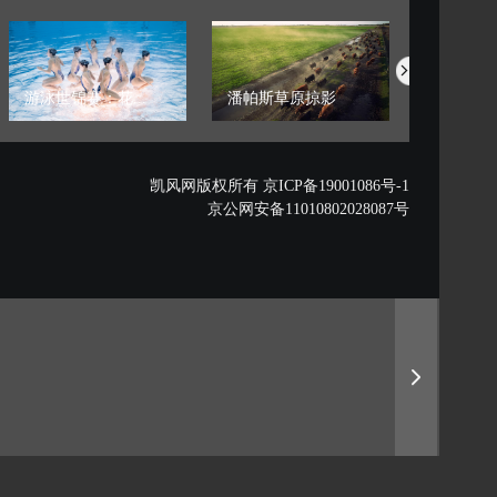
游泳世锦赛：花...
潘帕斯草原掠影
藏西秘境的
凯风网版权所有 京ICP备19001086号-1
京公网安备11010802028087号