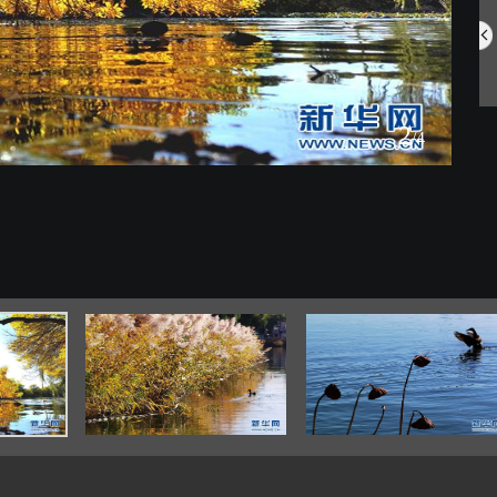
中国航空明星产...
网住夏日氛围 ...
2
/4