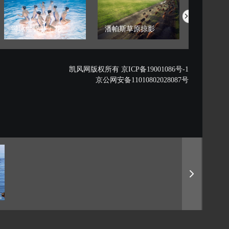
游泳世锦赛：花...
潘帕斯草原掠影
藏西秘境的
凯风网版权所有 京ICP备19001086号-1
京公网安备11010802028087号