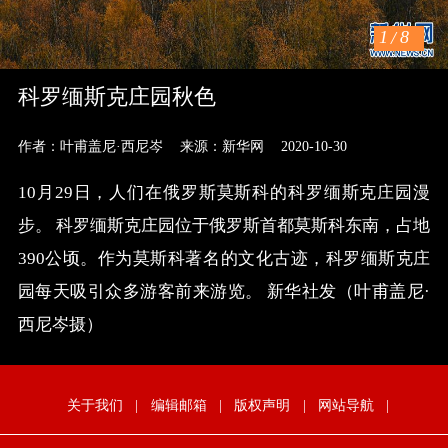
1
/
8
科罗缅斯克庄园秋色
作者：叶甫盖尼·西尼岑
来源：新华网
2020-10-30
10月29日，人们在俄罗斯莫斯科的科罗缅斯克庄园漫
步。 科罗缅斯克庄园位于俄罗斯首都莫斯科东南，占地
390公顷。作为莫斯科著名的文化古迹，科罗缅斯克庄
园每天吸引众多游客前来游览。 新华社发（叶甫盖尼·
西尼岑摄）
关于我们
|
编辑邮箱
|
版权声明
|
网站导航
|