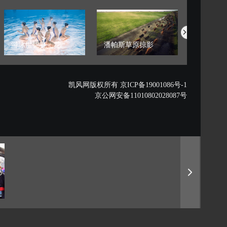
游泳世锦赛：花...
潘帕斯草原掠影
藏西秘境的
凯风网版权所有 京ICP备19001086号-1
京公网安备11010802028087号