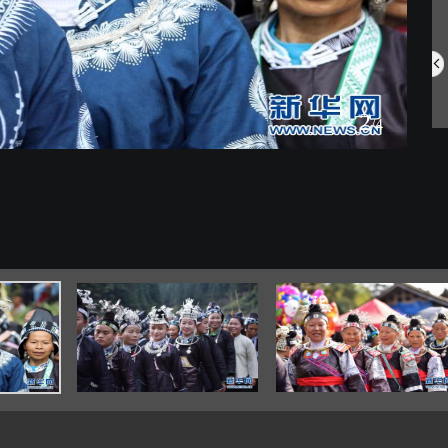
中国航空明星产...
网住夏日氛围 ...
2
/4