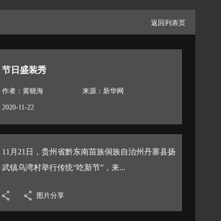
返回列表页
节日盛装秀
作者：黄晓海
来源：新华网
2020-11-22
11月21日，贵州省黔东南苗族侗族自治州丹寨县扬
武镇乌湾村举行传统“吃新节”，来...
图片分享