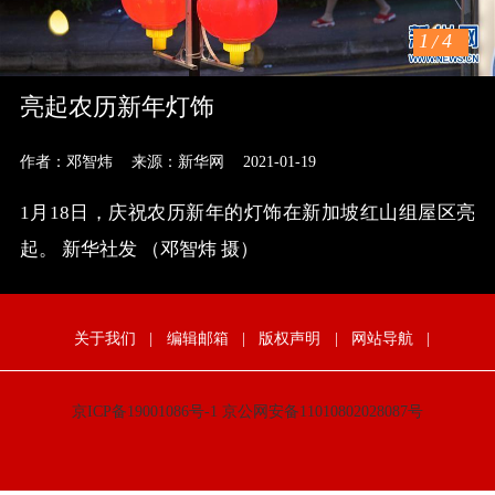
1
/
4
亮起农历新年灯饰
作者：邓智炜
来源：新华网
2021-01-19
1月18日，庆祝农历新年的灯饰在新加坡红山组屋区亮
起。 新华社发 （邓智炜 摄）
关于我们
|
编辑邮箱
|
版权声明
|
网站导航
|
京ICP备19001086号-1
京公网安备11010802028087号