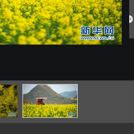
网住夏日氛围 ...
游泳世锦赛：花...
3
/3