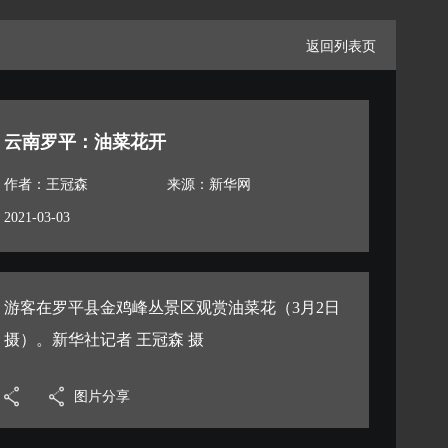
返回列表页
云南罗平：油菜花开
作者：王冠森
来源：新华网
2021-03-03
游客在罗平县金鸡峰丛景区观赏油菜花（3月2日
摄）。新华社记者 王冠森 摄
图片分享