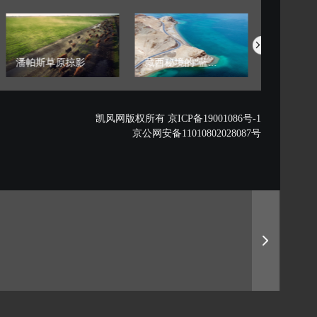
潘帕斯草原掠影
藏西秘境的“蓝...
中国航空明
凯风网版权所有 京ICP备19001086号-1
京公网安备11010802028087号