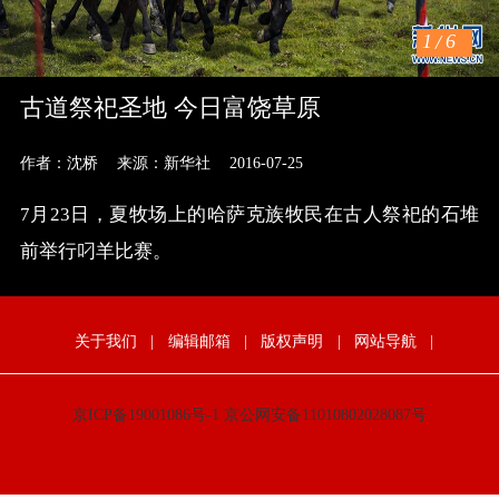
1
/
6
古道祭祀圣地 今日富饶草原
作者：沈桥
来源：新华社
2016-07-25
7月23日，夏牧场上的哈萨克族牧民在古人祭祀的石堆
前举行叼羊比赛。
关于我们
|
编辑邮箱
|
版权声明
|
网站导航
|
京ICP备19001086号-1
京公网安备11010802028087号