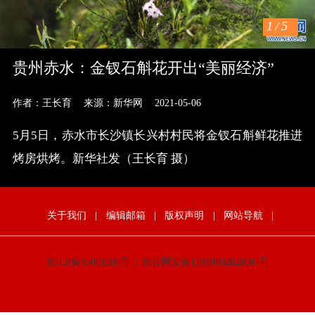
1
/
5
贵州赤水：金钗石斛花开出“美丽经济”
作者：王长育
来源：新华网
2021-05-06
5月5日，赤水市长沙镇长兴村村民将金钗石斛鲜花推进
烤房烘烤。新华社发（王长育 摄）
关于我们
|
编辑邮箱
|
版权声明
|
网站导航
|
京ICP备19001086号-1
京公网安备11010802028087号