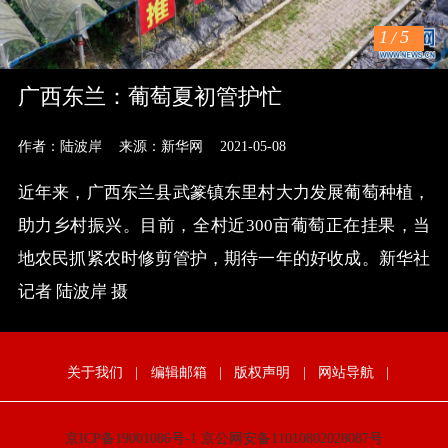
1
/
5
广西东兰：葡萄夏初管护忙
作者：陆波岸
来源：新华网
2021-05-08
近年来，广西东兰县武篆镇东里村大力发展葡萄种植，
助力乡村振兴。目前，全村近300亩葡萄正在挂果，当
地农民抓紧农时修剪管护，期待一年的好收成。新华社
记者 陆波岸 摄
关于我们
|
编辑邮箱
|
版权声明
|
网站导航
|
京ICP备19001086号-1
京公网安备11010802028087号