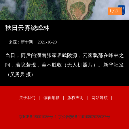
1
/
5
秋日云雾绕峰林
来源：新华网
2021-10-20
当日，雨后的湖南张家界武陵源，云雾飘荡在峰林之
间，若隐若现，美不胜收（无人机照片）。新华社发
（吴勇兵 摄）
关于我们
|
编辑邮箱
|
版权声明
|
网站导航
|
京ICP备19001086号-1
京公网安备11010802028087号