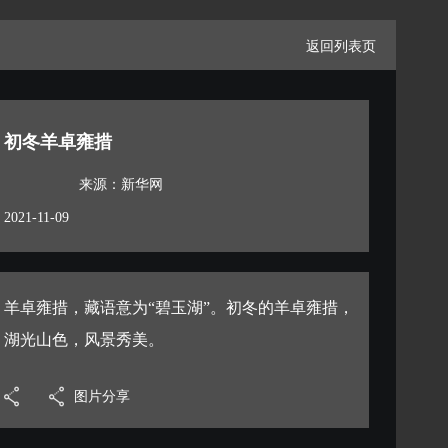
返回列表页
初冬羊卓雍措
来源：新华网
2021-11-09
羊卓雍措，藏语意为“碧玉湖”。初冬的羊卓雍措，
湖光山色，风景秀美。
图片分享