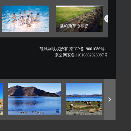
游泳世锦赛：花...
潘帕斯草原掠影
藏西秘境的
凯风网版权所有 京ICP备19001086号-1
京公网安备11010802028087号