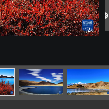
中国航空明星产...
网住夏日氛围 ...
2
/6